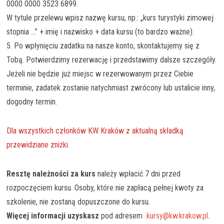
0000 0000 3523 6899.
W tytule przelewu wpisz nazwę kursu, np.: „kurs turystyki zimowej
stopnia …” + imię i nazwisko + data kursu (to bardzo ważne).
5. Po wpłynięciu zadatku na nasze konto, skontaktujemy się z
Tobą. Potwierdzimy rezerwację i przedstawimy dalsze szczegóły.
Jeżeli nie będzie już miejsc w rezerwowanym przez Ciebie
terminie, zadatek zostanie natychmiast zwrócony lub ustalicie inny,
dogodny termin.
Dla wszystkich członków KW Kraków z aktualną składką
przewidziane zniżki.
Resztę należności za kurs
należy wpłacić 7 dni przed
rozpoczęciem kursu. Osoby, które nie zapłacą pełnej kwoty za
szkolenie, nie zostaną dopuszczone do kursu.
Więcej informacji uzyskasz
pod adresem
kursy@kw.krakow.pl
.