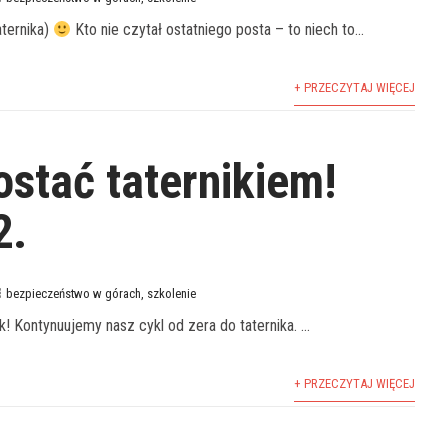
aternika)
Kto nie czytał ostatniego posta – to niech to...
+ PRZECZYTAJ WIĘCEJ
ostać taternikiem!
2.
bezpieczeństwo w górach
,
szkolenie
ik! Kontynuujemy nasz cykl od zera do taternika. ...
+ PRZECZYTAJ WIĘCEJ