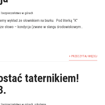
bezpieczeństwo w górach
my wykład ze słownikiem na biurku. Pod literką “K”
ze słowo – kondycja (zwane w slangu środowiskowym...
+ PRZECZYTAJ WIĘCEJ
ostać taternikiem!
3.
bezpieczeństwo w górach
,
szkolenie