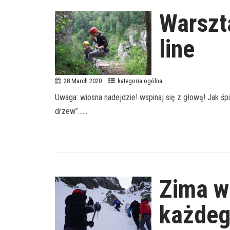
Warszt
line
28 March 2020
kategoria ogólna
Uwaga: wiosna nadejdzie! wspinaj się z głową! Jak śpie
drzew”…...
Zima w
każde