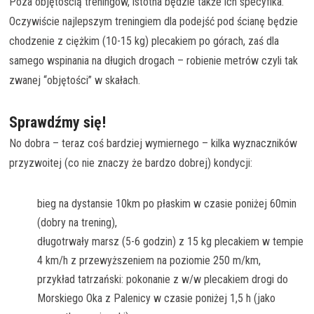
Poza objętością treningów, istotna będzie także ich specyfika.
Oczywiście najlepszym treningiem dla podejść pod ścianę będzie
chodzenie z ciężkim (10-15 kg) plecakiem po górach, zaś dla
samego wspinania na długich drogach – robienie metrów czyli tak
zwanej “objętości” w skałach.
Sprawdźmy się!
No dobra – teraz coś bardziej wymiernego – kilka wyznaczników
przyzwoitej (co nie znaczy że bardzo dobrej) kondycji:
bieg na dystansie 10km po płaskim w czasie poniżej 60min
(dobry na trening),
długotrwały marsz (5-6 godzin) z 15 kg plecakiem w tempie
4 km/h z przewyższeniem na poziomie 250 m/km,
przykład tatrzański: pokonanie z w/w plecakiem drogi do
Morskiego Oka z Palenicy w czasie poniżej 1,5 h (jako