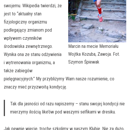
swojemu. Wikipedia twierdzi, że
jest to “aktualny stan
fizjologiczny organizmu
podlegający zmianom pod
wpływem czynników
środowiska zewnętrznego.
Marcin na mecie Memoriału
Wojtka Kozuba, Zawoja. Fot.
Wynika ona ze stanu odżywienia
Szymon Śpiewak
i wytrenowania organizmu, a
także zabiegów
pielęgnacyjnych.” My przybliżymy Wam nasze rozumienie, co
znaczy mieć przyzwoitą kondycję.
Tak dla jasności od razu napiszemy – stanu swojej kondycji nie
mierzymy ilością like’ów pod waszymi selfikami w dresiku.
Jak pewnie wiecie, trochę szkolimy w naszym Klubie. Nie za dużo,