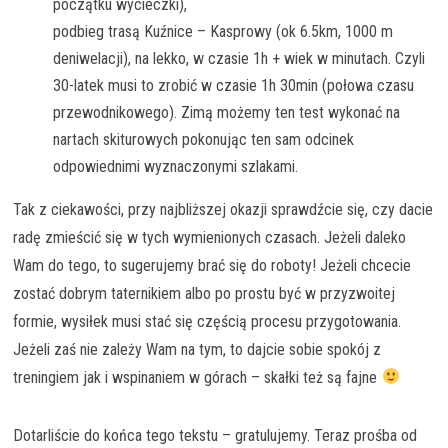
początku wycieczki),
podbieg trasą Kuźnice – Kasprowy (ok 6.5km, 1000 m
deniwelacji), na lekko, w czasie 1h + wiek w minutach. Czyli
30-latek musi to zrobić w czasie 1h 30min (połowa czasu
przewodnikowego). Zimą możemy ten test wykonać na
nartach skiturowych pokonując ten sam odcinek
odpowiednimi wyznaczonymi szlakami.
Tak z ciekawości, przy najbliższej okazji sprawdźcie się, czy dacie
radę zmieścić się w tych wymienionych czasach. Jeżeli daleko
Wam do tego, to sugerujemy brać się do roboty! Jeżeli chcecie
zostać dobrym taternikiem albo po prostu być w przyzwoitej
formie, wysiłek musi stać się częścią procesu przygotowania.
Jeżeli zaś nie zależy Wam na tym, to dajcie sobie spokój z
treningiem jak i wspinaniem w górach – skałki też są fajne
Dotarliście do końca tego tekstu – gratulujemy. Teraz prośba od