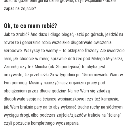
dość to gdzie energia na danie główne, czyli wspinanie? Gdzie
zapas na zejście?
Ok, to co mam robić?
Jak to zrobić? Ano dużo i długo biegać, łazić po górach, jeździć na
rowerze i generalnie robić wszelakie długotrwałe ćwiczenia
aerobowe. Wszyscy to wiemy – to oklepane frazesy. Ale uwierzcie
nam, jak chcecie w miarę sprawnie dotrzeć pod Małego Młynarza,
Zamarłą czy też Mnicha (ok. 3h podejścia) to chyba jest
oczywiste, że przebieżki 2x w tygodniu po 15min niewiele Wam w
tym pomogą. Musimy nauczyć nasz organizm pracy pod
obciążeniem przez długie godziny. Na nic Wam się zdadzą
długotrwałe sesje na ściance wspinaczkowej czy też kampusie,
jak Wam braknie pary na to aby wykonać trudne ruchy na siódmym
wyciągu drogi, albo podczas zejścia/zjazdów traficie na “ścianę”
czyli poczucie kompletnego wyczerpania.