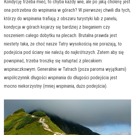
Kondycję trzeba mieć, to chyba każdy wie, ale po jaką cholerę jest
ona potrzebna do wspinania w górach? W pierwszej chwili dla tych,
którzy do wspinania trafiają z obszaru turystyki lub z panelu,
kondycja w górach kojarzy się bardziej z bieganiem czy
noszeniem całego dobytku na plecach. Brutalna prawda jest
niestety taka, że choć nasze Tatry wysokością nie porażają, to
podejścia pod ściany nie należą do najkrótszych. Zatem aby się
powspinać, trzeba troszkę się natuptać z plecakiem
wspinaczkowym. Generalnie w Tatrach (poza paroma wyjątkami)
współczynnik długości wspinania do długości podejścia jest
mocno niekorzystny (mniej wspinania, dużo podejścia).